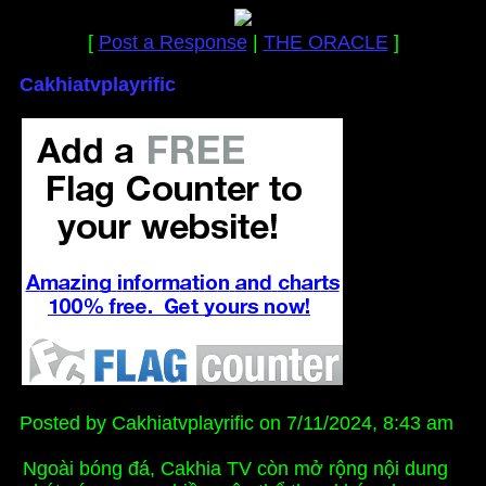
[
Post a Response
|
THE ORACLE
]
Cakhiatvplayrific
Posted by Cakhiatvplayrific on 7/11/2024, 8:43 am
Ngoài bóng đá, Cakhia TV còn mở rộng nội dung