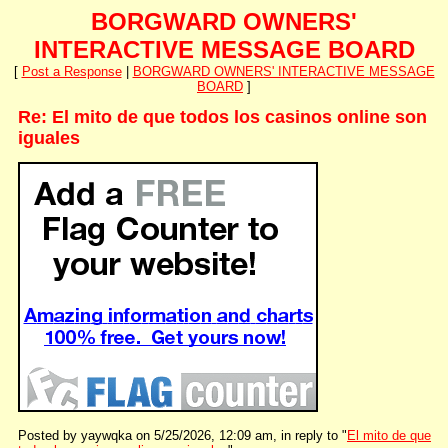
BORGWARD OWNERS'
INTERACTIVE MESSAGE BOARD
[
Post a Response
|
BORGWARD OWNERS' INTERACTIVE MESSAGE
BOARD
]
Re: El mito de que todos los casinos online son
iguales
Posted by yaywqka on 5/25/2026, 12:09 am, in reply to "
El mito de que