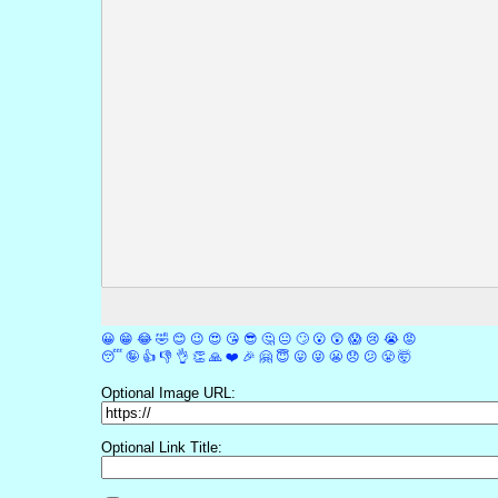
😀
😁
😂
🤣
😊
😉
😍
😘
😎
🤔
😐
🙄
😮
😲
😱
😢
😭
😡
😴
🤪
👍
👎
👌
👏
🙏
❤️
🎉
🤗
😇
😛
😜
😬
😞
😕
😤
🤯
Optional Image URL:
Optional Link Title: